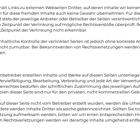
lt Links zu externen Webseiten Dritter, auf deren Inhalte wir keine
 für diese fremden Inhalte auch keine Gewähr übernehmen. Für die 
st stets der jeweilige Anbieter oder Betreiber der Seiten verantwortlic
Zeitpunkt der Verlinkung auf mögliche Rechtsverstöße überprüft. 
Zeitpunkt der Verlinkung nicht erkennbar.
haltliche Kontrolle der verlinkten Seiten ist jedoch ohne konkrete 
icht zumutbar. Bei Bekanntwerden von Rechtsverletzungen werden w
en.
enbetreiber erstellten Inhalte und Werke auf diesen Seiten unterli
Vervielfältigung, Bearbeitung, Verbreitung und jede Art der Verwert
rrechtes bedürfen der schriftlichen Zustimmung des jeweiligen Autor
en dieser Seite sind nur für den privaten, nicht kommerziellen Gebr
auf dieser Seite nicht vom Betreiber erstellt wurden, werden die Urhe
ere werden Inhalte Dritter als solche gekennzeichnet. Sollten Sie t
etzung aufmerksam werden, bitten wir um einen entsprechenden Hi
 Rechtsverletzungen werden wir derartige Inhalte umgehend entfe