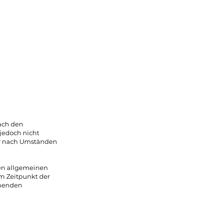
nach den
 jedoch nicht
er nach Umständen
en allgemeinen
em Zeitpunkt der
chenden