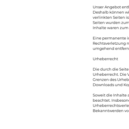
Unser Angebot enthä
Deshalb können wir
verlinkten Seiten i
Seiten wurden zum 
Inhalte waren zum 
Eine permanente in
Rechtsverletzung n
umgehend entfern
Urheberrecht
Die durch die Seit
Urheberrecht. Die 
Grenzen des Urhebe
Downloads und Kopi
Soweit die Inhalte 
beachtet. Insbesond
Urheberrechtsverl
Bekanntwerden von