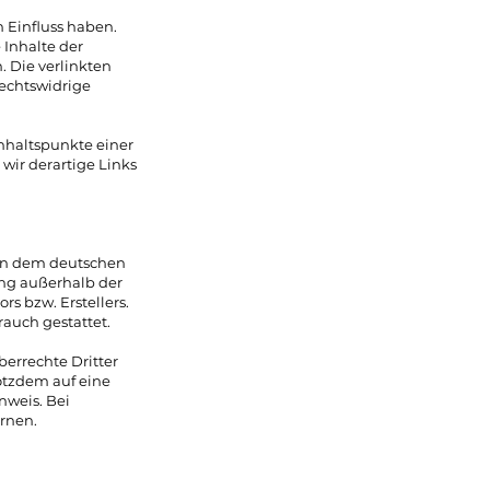
n Einfluss haben.
Inhalte der
h. Die verlinkten
Rechtswidrige
Anhaltspunkte einer
ir derartige Links
egen dem deutschen
ung außerhalb der
s bzw. Erstellers.
auch gestattet.
berrechte Dritter
rotzdem auf eine
nweis. Bei
rnen.