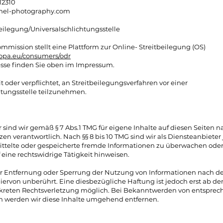
12310
mel-photography.com
eilegung/Universalschlichtungsstelle
mmission stellt eine Plattform zur Online- Streitbeilegung (OS)
uropa.eu/consumers/odr
sse finden Sie oben im Impressum.
it oder verpflichtet, an Streitbeilegungsverfahren vor einer
tungsstelle teilzunehmen.
 sind wir gemäß § 7 Abs.1 TMG für eigene Inhalte auf diesen Seiten 
n verantwortlich. Nach §§ 8 bis 10 TMG sind wir als Diensteanbieter
mittelte oder gespeicherte fremde Informationen zu überwachen od
f eine rechtswidrige Tätigkeit hinweisen.
ur Entfernung oder Sperrung der Nutzung von Informationen nach d
iervon unberührt. Eine diesbezügliche Haftung ist jedoch erst ab d
nkreten Rechtsverletzung möglich. Bei Bekanntwerden von entspre
n werden wir diese Inhalte umgehend entfernen.