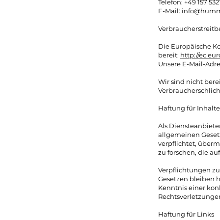
Telefon: +49 157 532
E-Mail: info@hum
Verbraucherstreitb
Die Europäische Ko
bereit:
http://ec.e
Unsere E-Mail-Adre
Wir sind nicht bere
Verbraucherschlich
Haftung für Inhalte
Als Diensteanbieter
allgemeinen Gesetze
verpflichtet, über
zu forschen, die au
Verpflichtungen z
Gesetzen bleiben h
Kenntnis einer ko
Rechtsverletzunge
Haftung für Links